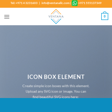
Skip
Tel: +971 4 3231603 | info@ventanallc.com
|
+971 555137349
to
content
0
ICON BOX ELEMENT
Create simple icon boxes with this element.
Upload any SVG icon or image. You can
find beautiful SVG icons here: