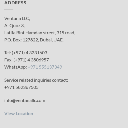
ADDRESS
Ventana LLC,
Al Quoz 3,
Latifa Bint Hamdan street, 319 road,
P.O. Box: 127822, Dubai, UAE.
Tel: (+971) 4 3231603
Fax: (+971) 4 3806957
WhatsApp:
+971 555137349
Service related inquiries contact:
+971 582367505
info@ventanallc.com
View Location